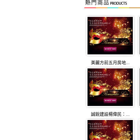
台南音波治療的效果可
信任的破碎：感情挽回
白蟻的外觀是怎樣的？
關鍵字廣告的價格如何
美麗方前五月房地...
挑戰運氣！mlb 即時比
高雄系統家具推薦｜工
桃園推薦！室內設計、
近境制作設計有限公司
誠銳建設楊偉民：...
舊屋翻新哪間好？高雄