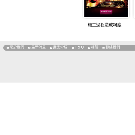
砸千萬全沒了！新一代
防水圈手錶怎麼更換-雷
施工過程造成粉塵...
台南戶外婚禮場地推薦
關於我們
最新消息
產品介紹
F & Q
相簿
聯絡我們
一頁式網頁是現今潮流？
商業空間設計大公開：商
樺成建設新華社：房地產
三固強建設北京某盤1
台灣龍盟建設世茂房地產(
白京松下任澤平：房地