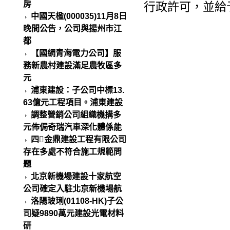
房
行政許可，並給
中國天楹(000035)11月8日
晚間公告，公司與揚州市江
都
【國網青海電力公司】服
務新農村建設滿足農牧區多
元
浦東建設：子公司中標13.
63億元工程項目。浦東建設
調整營銷公司組織機搆多
元佈侷奇瑞汽車深化體係能
四金鼎建設工程有限公司
存在多處不符合施工規範問
題
北京新機場建設十家航空
公司確定入駐北京新機場航
洛陽玻琍(01108-HK)子公
司疑9890萬元建設光電材料
研