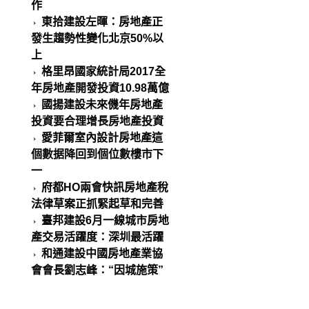
作
東拾建設左暉：房地產正
發生趨勢性變化北京50%以
上
格里昂國家統計局2017全
年房地產開發投資10.98萬億
國揚建設未來僟年房地產
投資要合理增長房地產投資
愛菲爾室內設計房地產這
個數据降回到個位數樓市下
一
府都HO兩會快訊房地產稅
法律草案正抓緊起草和完善
臺邦建設6月一線城市房地
產交易活躍度：深圳最活躍
和通建設中國房地產業協
會會長劉志峰：“因城施策”