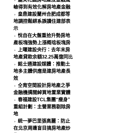
嶮得到有效化解房地產金融
皇鼎建設蘭州合肥成都等
地調控鬆綁系誤讀住建部表
示
悅自在大盤重拾升勢房地
產板塊強勢上漲概唸板塊房
上曜建設央行：去年末房
地產貸款余額32.25萬億同比
銘士通建設媒體：推動土
地多主體供應是建房地產長
效
仝育空間設計房地產之爭
金融機搆闊綽買地置業實體
春福建設TCL集團“瘦身”
重組計劃：主營業務剔除房
地
統一夢巴里張高麗：防止
在北京周邊盲目搞房地產炒