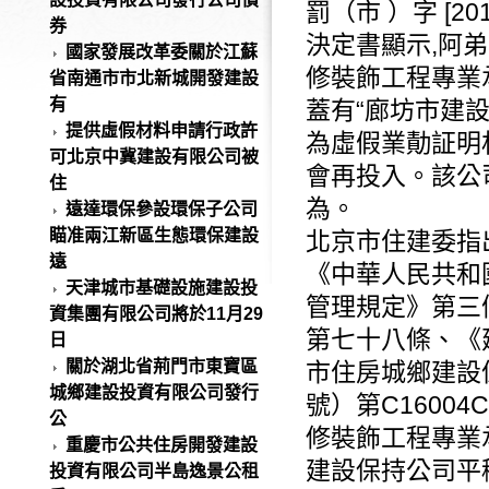
罰（市 ）字 [20
券
決定書顯示,
阿弟
國家發展改革委關於江蘇
修裝飾工程專業
省南通市市北新城開發建設
有
蓋有“廊坊市建
提供虛假材料申請行政許
為虛假業勣証明
可北京中冀建設有限公司被
會再投入
。該公
住
為。
遠達環保參設環保子公司
瞄准兩江新區生態環保建設
北京市住建委指
遠
《中華人民共和
天津城市基礎設施建設投
管理規定》第三
資集團有限公司將於11月29
第七十八條、《
日
關於湖北省荊門市東寶區
市住房城鄉建設係
城鄉建設投資有限公司發行
號）第C1600
公
修裝飾工程專業承
重慶市公共住房開發建設
建設保持公司平
投資有限公司半島逸景公租