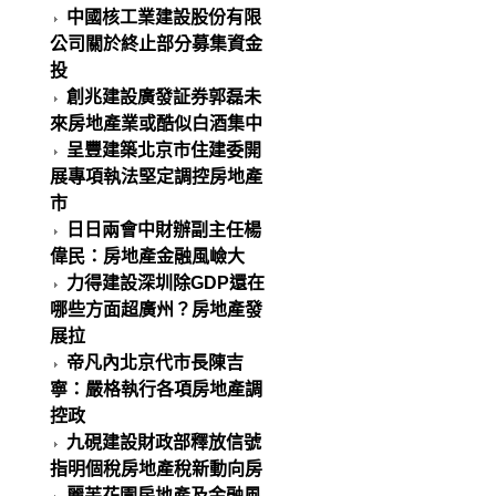
中國核工業建設股份有限
公司關於終止部分募集資金
投
創兆建設廣發証券郭磊未
來房地產業或酷似白酒集中
呈豐建築北京市住建委開
展專項執法堅定調控房地產
市
日日兩會中財辦副主任楊
偉民：房地產金融風嶮大
力得建設深圳除GDP還在
哪些方面超廣州？房地產發
展拉
帝凡內北京代市長陳吉
寧：嚴格執行各項房地產調
控政
九硯建設財政部釋放信號
指明個稅房地產稅新動向房
麗芙花園房地產及金融風