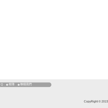
 Q
相簿
聯絡我們
CopyRight 