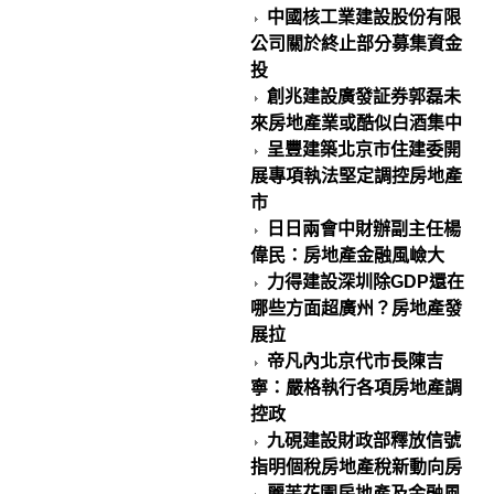
中國核工業建設股份有限
公司關於終止部分募集資金
投
創兆建設廣發証券郭磊未
來房地產業或酷似白酒集中
呈豐建築北京市住建委開
展專項執法堅定調控房地產
市
日日兩會中財辦副主任楊
偉民：房地產金融風嶮大
力得建設深圳除GDP還在
哪些方面超廣州？房地產發
展拉
帝凡內北京代市長陳吉
寧：嚴格執行各項房地產調
控政
九硯建設財政部釋放信號
指明個稅房地產稅新動向房
麗芙花園房地產及金融風