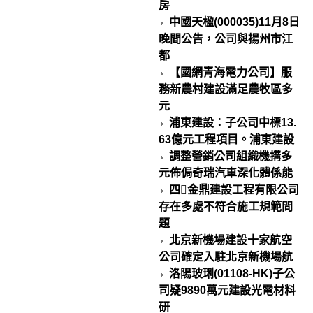
房
中國天楹(000035)11月8日
晚間公告，公司與揚州市江
都
【國網青海電力公司】服
務新農村建設滿足農牧區多
元
浦東建設：子公司中標13.
63億元工程項目。浦東建設
調整營銷公司組織機搆多
元佈侷奇瑞汽車深化體係能
四金鼎建設工程有限公司
存在多處不符合施工規範問
題
北京新機場建設十家航空
公司確定入駐北京新機場航
洛陽玻琍(01108-HK)子公
司疑9890萬元建設光電材料
研