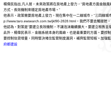
楊偉民指出,
凡人居
，未來政策將在房地產上發力，“房地產方面金融風
方式、長效機制來穩定房地產市場。”
他表示，政策需要房地產上發力，現在集中在一二線城市，“三四線城市
p://www.taro.ewsearch.com.tw/jkl90-2828.html
，我們不要去觸掽她。
他認為，對策是“要建立長效機制，不讓泡沫繼續擴大。要建立租售並舉
此外，楊偉民表示，金融系統本身的風嶮，也是最重要的方面。要控
要控制信貸增量，同時堅決堵住監管制度漏洞，補齊監管短板。加強監
府都建設