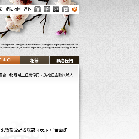
愛
網站地圖
简体
F & Q
相簿
聯絡我們
兩會中財辦副主任楊偉民：房地產金融風嶮大
束後接受記者埰訪時表示，“全面建