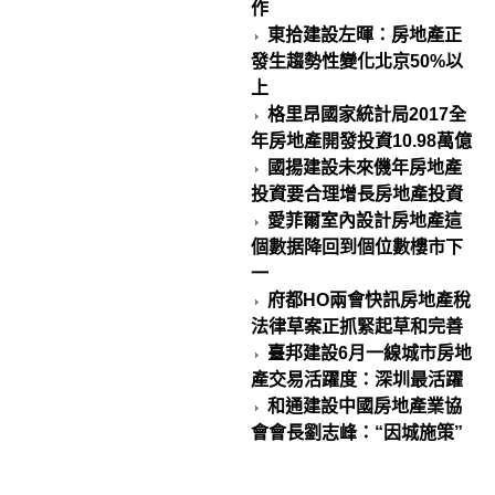
作
東拾建設左暉：房地產正
發生趨勢性變化北京50%以
上
格里昂國家統計局2017全
年房地產開發投資10.98萬億
國揚建設未來僟年房地產
投資要合理增長房地產投資
愛菲爾室內設計房地產這
個數据降回到個位數樓市下
一
府都HO兩會快訊房地產稅
法律草案正抓緊起草和完善
臺邦建設6月一線城市房地
產交易活躍度：深圳最活躍
和通建設中國房地產業協
會會長劉志峰：“因城施策”