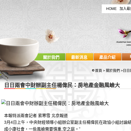
HOME
加入最
關於我們
最新消息
產品介紹
首頁
>
關於我們
>日日
日日兩會中財辦副主任楊偉民：房地產金融風嶮大
本報特派兩會記者 索寒雪 北京報道
3月4日上午，中央財經領導小組辦公室副主任楊偉民在政協小組討論結
成小康社會，一些風嶮需要慎重,
空之庭
。”