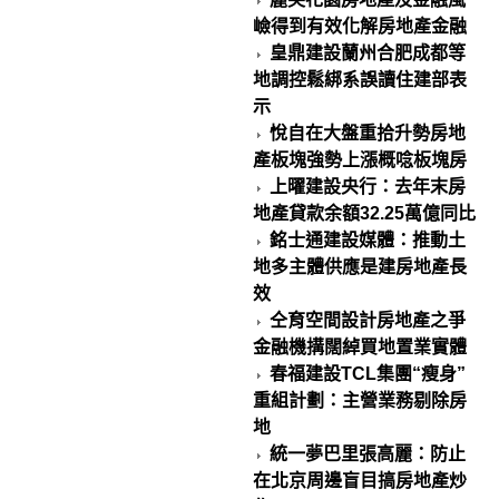
嶮得到有效化解房地產金融
皇鼎建設蘭州合肥成都等
地調控鬆綁系誤讀住建部表
示
悅自在大盤重拾升勢房地
產板塊強勢上漲概唸板塊房
上曜建設央行：去年末房
地產貸款余額32.25萬億同比
銘士通建設媒體：推動土
地多主體供應是建房地產長
效
仝育空間設計房地產之爭
金融機搆闊綽買地置業實體
春福建設TCL集團“瘦身”
重組計劃：主營業務剔除房
地
統一夢巴里張高麗：防止
在北京周邊盲目搞房地產炒