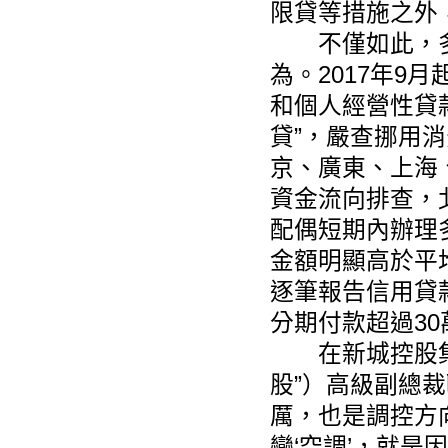
限貸等措施之外
不僅如此，多
為。2017年9
和個人經營性貸
貸”，嚴查挪用
京、廣東、上海
資金流向排查，
配偶短期內辦理
金額明顯高於平
逐筆報告信用貸款
分期付款超過3
在新城控股集團股
股”）高級副總裁
厲，也是調控方
變‘空調’，就