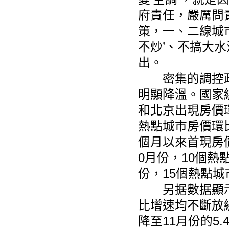
府責任，嚴厲問
策，一、二線城
不炒’、不搞大
出。
密集的調控政
明顯降溫。國家統
和北京出現房價環
熱點城市房價環
個月以來首現房
0月份，10個熱
份，15個熱點
另据數据顯示，
比增速均不斷放緩
降至11月份的5.