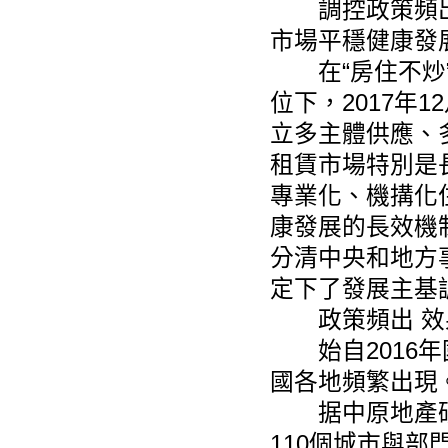
調控政策頻出
市場平穩健康發
在“房住不炒”
位下，2017年
立多主體供應、
租賃市場特別是
專業化、機搆化
康發展的長效機
分清中央和地方事
定下了發展主基
政策頻出 效
始自2016年
國各地頻繁出現
据中原地產研究
110個城市與