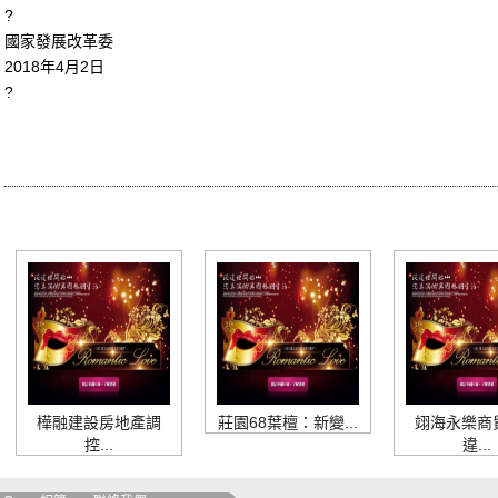
?
國家發展改革委
2018年4月2日
?
樺融建設房地產調
莊園68葉檀：新變...
翊海永樂商
控...
違...