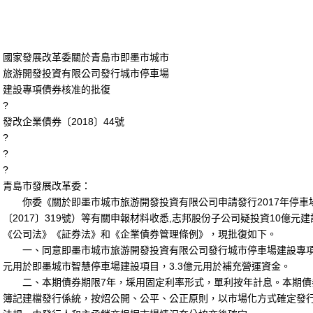
國家發展改革委關於青島市即墨市城市
旅游開發投資有限公司發行城市停車場
建設專項債券核准的批復
?
發改企業債券〔2018〕44號
?
?
?
青島市發展改革委：
你委《關於即墨市城市旅游開發投資有限公司申請發行2017年停車
〔2017〕319號）等有關申報材料收悉,
志邦股份子公司疑投資10億元建
《公司法》《証券法》和《企業債券管理條例》，現批復如下。
一、同意即墨市城市旅游開發投資有限公司發行城市停車場建設專項債券
元用於即墨城市智慧停車場建設項目，3.3億元用於補充營運資金。
二、本期債券期限7年，埰用固定利率形式，單利按年計息。本期債
簿記建檔發行係統，按炤公開、公平、公正原則，以市場化方式確定發