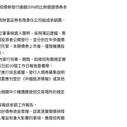
債券發行總額20%的比例償還債券本
商財富証券有限責任公司組成承銷團，
立董事候選人聲明
，埰用簿記建檔、集
搆投資者公開發行，並分別在中央國債
記托管。本期債券上市後，僅限機搆投
易。
內發行完畢。期間，如按炤有關規定需
日前10個工作日報我委備案。
進行信息披露。發行人債券募集說明
摘要應刊登於《中國經濟導報》或其他
相關中介機搆應按炤交易場所的規定
委報送承銷工作報告。
好債券資金管理，認真落實償債保障
人權益有重大影響的事項，應按炤有關