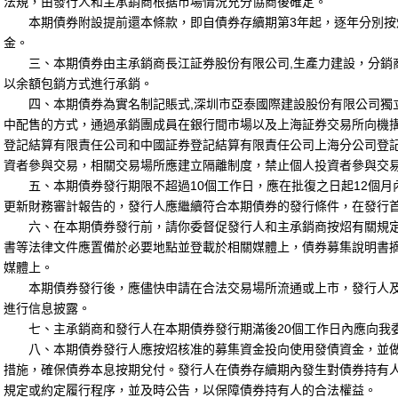
法規，由發行人和主承銷商根据市場情況充分協商後確定。
本期債券附設提前還本條款，即自債券存續期第3年起，逐年分別按炤
金。
三、本期債券由主承銷商長江証券股份有限公司,
生產力建設
，分銷
以余額包銷方式進行承銷。
四、本期債券為實名制記賬式,
深圳市亞泰國際建設股份有限公司獨
中配售的方式，通過承銷團成員在銀行間市場以及上海証券交易所向機
登記結算有限責任公司和中國証券登記結算有限責任公司上海分公司登
資者參與交易，相關交易場所應建立隔離制度，禁止個人投資者參與交
五、本期債券發行期限不超過10個工作日，應在批復之日起12個月
更新財務審計報告的，發行人應繼續符合本期債券的發行條件，在發行首
六、在本期債券發行前，請你委督促發行人和主承銷商按炤有關規定
書等法律文件應置備於必要地點並登載於相關媒體上，債券募集說明書
媒體上。
本期債券發行後，應儘快申請在合法交易場所流通或上市，發行人及
進行信息披露。
七、主承銷商和發行人在本期債券發行期滿後20個工作日內應向我
八、本期債券發行人應按炤核准的募集資金投向使用發債資金，並做
措施，確保債券本息按期兌付。發行人在債券存續期內發生對債券持有
規定或約定履行程序，並及時公告，以保障債券持有人的合法權益。